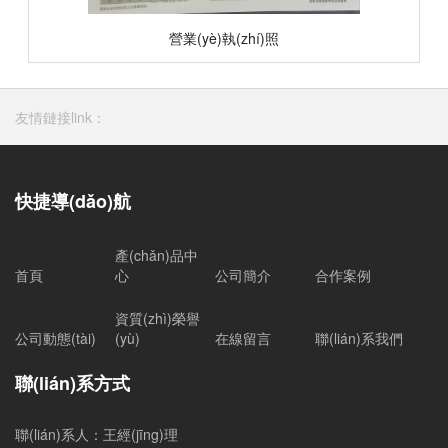
營業(yè)執(zhí)照
友情鏈接link：
快捷導(dǎo)航
產(chǎn)品中
首頁
心
公司簡介
合作案例
資質(zhì)榮譽
公司動態(tài)
(yù)
在線留言
聯(lián)系我們
聯(lián)系方式
聯(lián)系人：王經(jīng)理